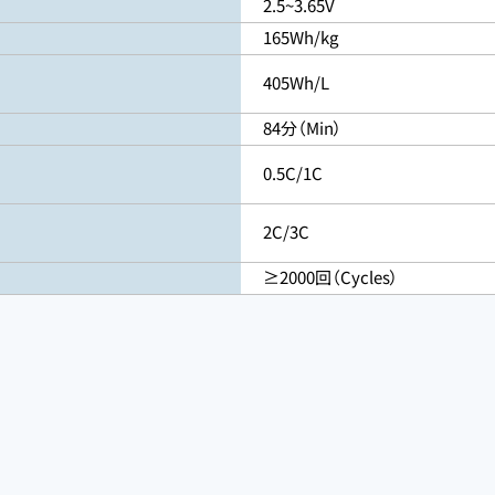
2.5~3.65V
165Wh/kg
405Wh/L
84分（Min）
0.5C/1C
2C/3C
≥2000回（Cycles）