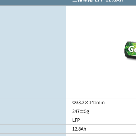
Φ33.2×141mm
247±5g
LFP
12.8Ah