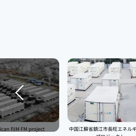
ican PJM FM project
中国江蘇省鎮江市長旺エネル