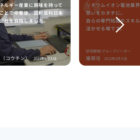
ネルギー産業に興味を持って
リチウムイオン電池業
ことで卒業後、国軒高科日本
想いをカタチに。
会社を目指しました。
自らの専門知識やスキ
活かせる場です。
部
研究開発/グループリーダー
深（コウチン）
羅顕佳
2023年4月入社
2022年2月入社