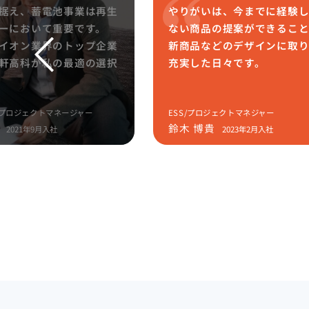
据え、蓄電池事業は再生
やりがいは、今までに経験
ーにおいて重要です。
ない商品の提案ができるこ
イオン業界のトップ企業
新商品などのデザインに取
軒高科が私の最適の選択
充実した日々です。
/プロジェクトマネージャー
ESS/プロジェクトマネジャー
鈴木 博貴
2021年9月入社
2023年2月入社