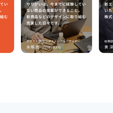
してい
やりがいは、今までに経験してい
新エ
と。
ない商品の提案ができること。
いた
り組む
新商品などのデザインに取り組む
株式
充実した日々です。
デザイン部/インダストリアルデザイナー
総務
永塚 充
黄 
2023年8月入社